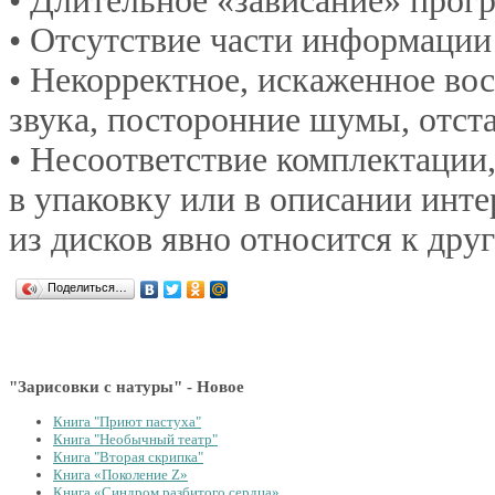
• Длительное «зависание» прог
• Отсутствие части информации
• Некорректное, искаженное во
звука, посторонние шумы, отст
• Несоответствие комплектации
в упаковку или в описании инте
из дисков явно относится к друг
Поделиться…
"Зарисовки с натуры" - Новое
Книга "Приют пастуха"
Книга "Необычный театр"
Книга "Вторая скрипка"
Книга «Поколение Z»
Книга «Синдром разбитого сердца»