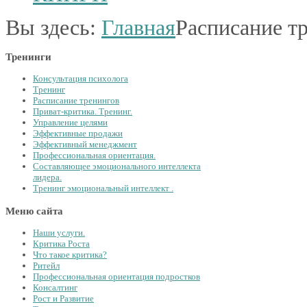
Вы здесь:
Главная
Расписание т
Тренинги
Консультация психолога
Тренинг
Расписание тренингов
Приват-критика. Тренинг.
Управление целями
Эффективные продажи
Эффективный менеджмент
Профессиональная ориентация.
Составляющее эмоционального интеллекта
лидера.
Тренинг эмоциональный интеллект .
Меню сайта
Наши услуги.
Критика Роста
Что такое критика?
Ритейл
Профессиональная ориентация подростков
Консалтинг
Рост и Развитие