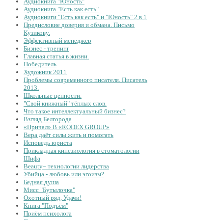
Аудиокнига "Юность"
Аудиокнига "Есть как есть"
Аудиокниги "Есть как есть" и "Юность" 2 в 1
Предисловие доверия и обмана. Письмо
Кузикову.
Эффективный менеджер
Бизнес - тренинг
Главная статья в жизни.
Победитель
Художник 2011
Проблемы современного писателя. Писатель
2013.
Школьные ценности.
"Свой книжный" тёплых слов.
Что такое интеллектуальный бизнес?
Взгляд Белгорода
«Причал» В «RODEX GROUP»
Вера даёт силы жить и помогать
Исповедь юриста
Прикладная кинезиология в стоматологии
Шифа
Beauty– технологии лидерства
Убийца - любовь или эгоизм?
Бедная душа
Мисс "Бутылочка"
Охотный ряд, Удачи!
Книга "Подъём"
Приём психолога