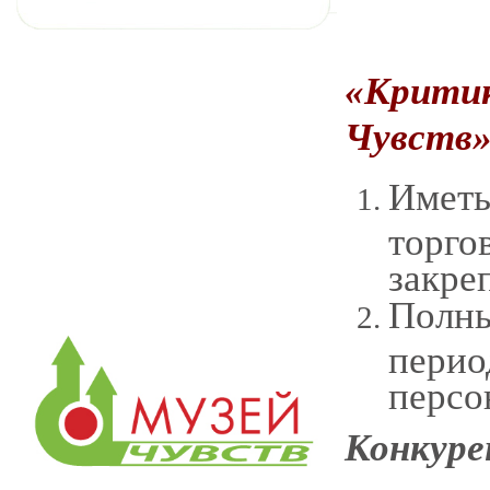
«Критик
Чувств»
Иметь
торго
закре
Полны
перио
персо
Конкуре