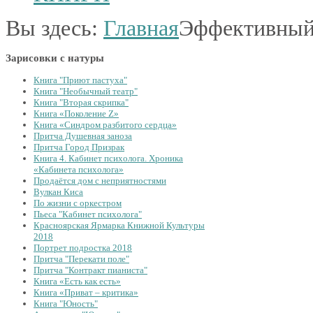
Вы здесь:
Главная
Эффективный
Зарисовки с натуры
Книга "Приют пастуха"
Книга "Необычный театр"
Книга "Вторая скрипка"
Книга «Поколение Z»
Книга «Синдром разбитого сердца»
Притча Душевная заноза
Притча Город Призрак
Книга 4. Кабинет психолога. Хроника
«Кабинета психолога»
Продаётся дом с неприятностями
Вулкан Киса
По жизни с оркестром
Пьеса "Кабинет психолога"
Красноярская Ярмарка Книжной Культуры
2018
Портрет подростка 2018
Притча "Перекати поле"
Притча "Контракт пианиста"
Книга «Есть как есть»
Книга «Приват – критика»
Книга "Юность"