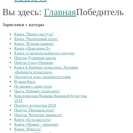
Вы здесь:
Главная
Победитель
Зарисовки с натуры
Книга "Приют пастуха"
Книга "Необычный театр"
Книга "Вторая скрипка"
Книга «Поколение Z»
Книга «Синдром разбитого сердца»
Притча Душевная заноза
Притча Город Призрак
Книга 4. Кабинет психолога. Хроника
«Кабинета психолога»
Продаётся дом с неприятностями
Вулкан Киса
По жизни с оркестром
Пьеса "Кабинет психолога"
Красноярская Ярмарка Книжной Культуры
2018
Портрет подростка 2018
Притча "Перекати поле"
Притча "Контракт пианиста"
Книга «Есть как есть»
Книга «Приват – критика»
Книга "Юность"