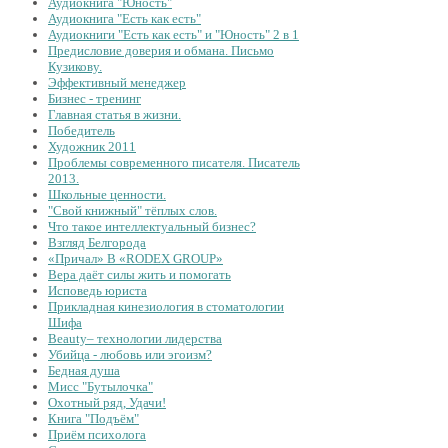
Аудиокнига "Юность"
Аудиокнига "Есть как есть"
Аудиокниги "Есть как есть" и "Юность" 2 в 1
Предисловие доверия и обмана. Письмо
Кузикову.
Эффективный менеджер
Бизнес - тренинг
Главная статья в жизни.
Победитель
Художник 2011
Проблемы современного писателя. Писатель
2013.
Школьные ценности.
"Свой книжный" тёплых слов.
Что такое интеллектуальный бизнес?
Взгляд Белгорода
«Причал» В «RODEX GROUP»
Вера даёт силы жить и помогать
Исповедь юриста
Прикладная кинезиология в стоматологии
Шифа
Beauty– технологии лидерства
Убийца - любовь или эгоизм?
Бедная душа
Мисс "Бутылочка"
Охотный ряд, Удачи!
Книга "Подъём"
Приём психолога