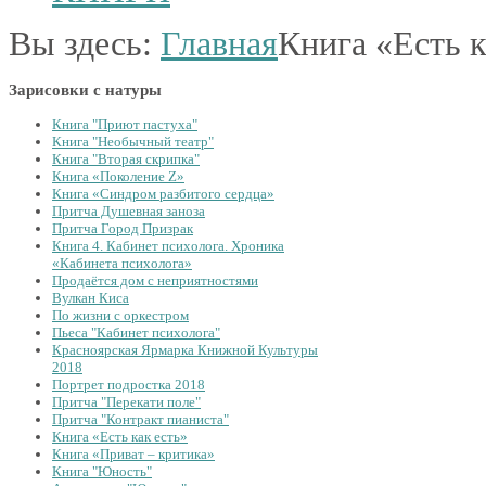
Вы здесь:
Главная
Книга «Есть к
Зарисовки с натуры
Книга "Приют пастуха"
Книга "Необычный театр"
Книга "Вторая скрипка"
Книга «Поколение Z»
Книга «Синдром разбитого сердца»
Притча Душевная заноза
Притча Город Призрак
Книга 4. Кабинет психолога. Хроника
«Кабинета психолога»
Продаётся дом с неприятностями
Вулкан Киса
По жизни с оркестром
Пьеса "Кабинет психолога"
Красноярская Ярмарка Книжной Культуры
2018
Портрет подростка 2018
Притча "Перекати поле"
Притча "Контракт пианиста"
Книга «Есть как есть»
Книга «Приват – критика»
Книга "Юность"