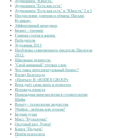
Аудиокнига "Юность"
Аудиокнига "Есть как есть"
Аудиокниги "Есть как есть" и "Юность" 2 в 1
Предисловие доверия и обмана. Письмо
Кузикову.
Эффективный менеджер
Бизнес - тренинг
Главная статья в жизни.
Победитель
Художник 2011
Проблемы современного писателя. Писатель
2013.
Школьные ценности.
"Свой книжный" тёплых слов.
Что такое интеллектуальный бизнес?
Взгляд Белгорода
«Причал» В «RODEX GROUP»
Вера даёт силы жить и помогать
Исповедь юриста
Прикладная кинезиология в стоматологии
Шифа
Beauty– технологии лидерства
Убийца - любовь или эгоизм?
Бедная душа
Мисс "Бутылочка"
Охотный ряд, Удачи!
Книга "Подъём"
Приём психолога