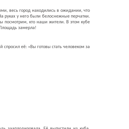
ми, весь город находились в ожидании, что
На руках у него были белоснежные перчатки.
Мы посмотрим, кто наши жители. В этом кубе
. Площадь замерла!
 спросил её: «Вы готовы стать человеком за
дь зааплодировала. Её выпустили из куба.