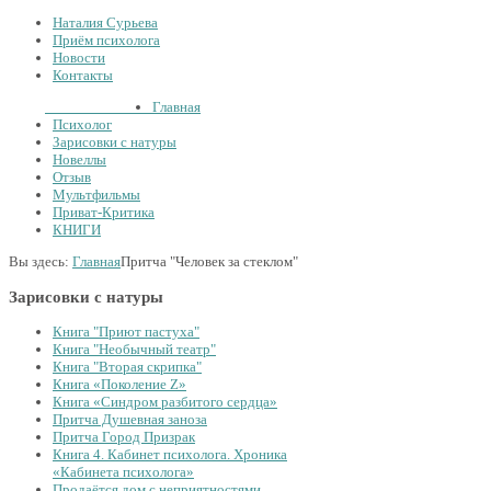
Наталия Сурьева
Приём психолога
Новости
Контакты
Тел.:
+7
926
234-19-32
Главная
Психолог
Зарисовки с натуры
Новеллы
Отзыв
Мультфильмы
Приват-Критика
КНИГИ
Вы здесь:
Главная
Притча "Человек за стеклом"
Зарисовки с натуры
Книга "Приют пастуха"
Книга "Необычный театр"
Книга "Вторая скрипка"
Книга «Поколение Z»
Книга «Синдром разбитого сердца»
Притча Душевная заноза
Притча Город Призрак
Книга 4. Кабинет психолога. Хроника
«Кабинета психолога»
Продаётся дом с неприятностями