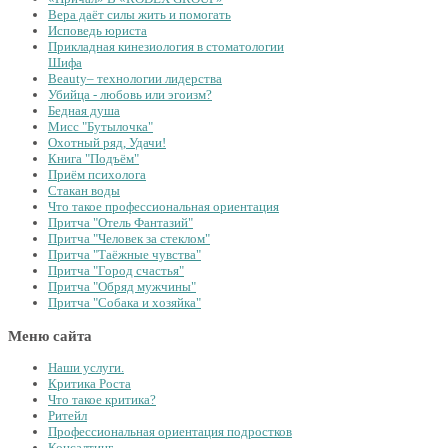
Вера даёт силы жить и помогать
Исповедь юриста
Прикладная кинезиология в стоматологии
Шифа
Beauty– технологии лидерства
Убийца - любовь или эгоизм?
Бедная душа
Мисс "Бутылочка"
Охотный ряд, Удачи!
Книга "Подъём"
Приём психолога
Стакан воды
Что такое профессиональная ориентация
Притча "Отель Фантазий"
Притча "Человек за стеклом"
Притча "Таёжные чувства"
Притча "Город счастья"
Притча "Обряд мужчины"
Притча "Собака и хозяйка"
Меню сайта
Наши услуги.
Критика Роста
Что такое критика?
Ритейл
Профессиональная ориентация подростков
Консалтинг