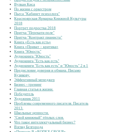
Вулкан Киса
По жизни с оркестром
Пьеса "Кабинет психолога"
Красноярская Ярмарка Книжной Культуры
2018
Портрет подростка 2018
Притча "Перекати поле"
Притча "Контракт пианиста"
Книга «Есть как есть»
Книга «Приват – критика»
Книга "Юность"
Аудиокнига "Юность"
Аудиокнига "Есть как есть"
Аудиокниги "Есть как есть" и "Юность" 2 в 1
Предисловие доверия и обмана. Письмо
Кузикову.
Эффективный менеджер
Бизнес - тренинг
Главная статья в жизни.
Победитель
Художник 2011
Проблемы современного писателя. Писатель
2013.
Школьные ценности.
"Свой книжный" тёплых слов.
Что такое интеллектуальный бизнес?
Взгляд Белгорода
«Причал» В «RODEX GROUP»