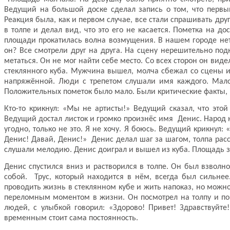
Ведущий на большой доске сделал запись о том, что первы
Реакция была, как и первом случае, все стали спрашивать друг
в толпе и делал вид, что это его не касается. Пометка на до
площади прокатилась волна возмущения. В нашем городе нет 
он? Все смотрели друг на друга. На сцену нерешительно под
метаться. Он не мог найти себе место. Со всех сторон он виде
стеклянного куба. Мужчина вышел, молча сбежал со сцены и 
напряжённой. Люди с трепетом слушали имя каждого. Мало
Положительных пометок было мало. Были критические факты, 
Кто-то крикнул: «Мы не артисты!» Ведущий сказал, что э
Ведущий достал листок и громко произнёс имя Денис. Народ на
угодно, только не это. Я не хочу. Я боюсь. Ведущий крикнул:
Денис! Давай, Денис!» Денис делал шаг за шагом, толпа рассту
слушали мелодию. Денис доиграл и вышел из куба. Площадь з
Денис спустился вниз и растворился в толпе. Он был взволн
собой. Трус, который находится в нём, всегда был сильнее
проводить жизнь в стеклянном кубе и жить напоказ, но можно 
переломным моментом в жизни. Он посмотрел на толпу и пон
людей, с улыбкой говорил: «Здорово! Привет! Здравствуй
временным стоит сама постоянность.