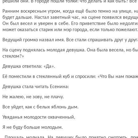
решили они. В городе пошли толки: что делать и как быть? Вс
Ранним воскресным утром, когда ещё было темно на улице, н
будет дальше. Настал заветный час, на сцене появился ведущ
Он был весел и уверен в себе. Его приветствие было недолг
может оказаться старик или мэр города, если только пожелают
Ведущий громко назвал имя. Все стали спрашивать друг у друг
На сцену поднялась молодая девушка. Она была весела, но был
стеклом?»
Девушка ответила: «Да».
Её поместили в стеклянный куб и спросили: «Что Вы нам пока
Девушка стала читать Есенина:
Не жалею, не зову, не плачу.
Все уйдет, как с белых яблонь дым.
Увяданья молодости охваченный,
Я не буду больше молодым.
Площадь молчала. На девушку было приятно смотреть, прия