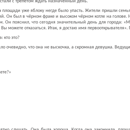
е стали с трепетом ждать назначенный день.
а площади уже яблоку негде было упасть. Жители пришли семья
ий. Он был в чёрном фраке и высоком чёрном котле на голове. 
им. Он пояснил, что сегодня значительный день для города: «
. Вы можете отказаться. Итак, я достаю имя первооткрывателя»
а: кто это?
о очевидно, что она не выскочка, а скромная девушка. Ведущий
жете?»
тно слушать. Она была хороша. Когда она закончила, площа