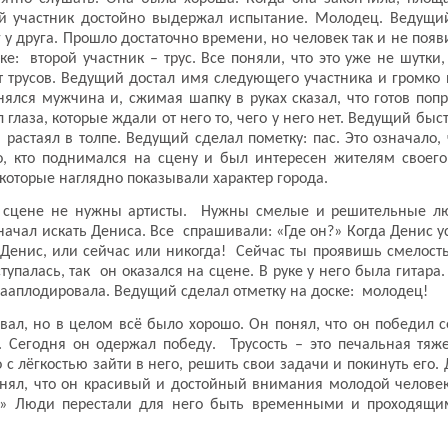
й участник достойно выдержал испытание. Молодец. Ведущий
 у друга. Прошло достаточно времени, но человек так и не появ
ске: второй участник – трус. Все поняли, что это уже не шутки
трусов. Ведущий достал имя следующего участника и громко пр
нялся мужчина и, сжимая шапку в руках сказал, что готов поп
л глаза, которые ждали от него то, чего у него нет. Ведущий бы
растаял в толпе. Ведущий сделал пометку: пас. Это означало,
, кто поднимался на сцену и был интересен жителям своего 
которые наглядно показывали характер города.
той сцене не нужны артисты. Нужны смелые и решительные лю
чал искать Дениса. Все спрашивали: «Где он?» Когда Денис усл
 «Денис, или сейчас или никогда! Сейчас ты проявишь смелость
палась, так он оказался на сцене. В руке у него была гитара. 
ааплодировала. Ведущий сделал отметку на доске: молодец!
овал, но в целом всё было хорошо. Он понял, что он победил 
. Сегодня он одержал победу. Трусость – это печальная тяж
с лёгкостью зайти в него, решить свои задачи и покинуть его.
ял, что он красивый и достойный внимания молодой человек.
те!» Люди перестали для него быть временными и проходящи