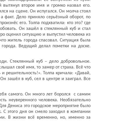
 вытянул второе имя и громко назвал его.
ился на сцене. Он испугался. Он молча стоял
, а факт. Дело приняло серьёзный оборот, по
оизнёс его. Толпа подхватила: кто это? где
робовать. Он зашёл в стеклянный куб и стал
стро оценил ситуацию и выпустил человека из
 что житель города спасовал. Ситуация была
города. Ведущий делал пометки на доске.
ди. Стеклянный куб – дело добровольное.
ышал своё имя, то замер от страха. Всё что
 и решительность!». Толпа кричала: «Давай,
Он зашёл в куб, сел в центре и заиграл. Все
себя самого. Он много лет боролся с самим
есть неуверенного человека. Необязательно
 Для Дениса это городское мероприятие было
 С этого дня он смело заходил в компании
ми. В жизни всё временно, но, именно за